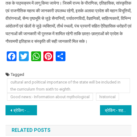
तक के पाठ्यक्रम में लागू किया जायेगा। जिसमें राज्य के पौराणिक, एतिहासिक, सांस्कृतिक
एवं राजनीतिक महत्व की जानकारी उपलब्ध रहेगी, इसके अलावा प्रदेश की महान विभूतियों,
वीरांगनाओं, सैन्य पृष्ठभूमि से जुड़े सैनानियों, पर्यावरणविदों, वैज्ञानिकों, साहित्यकारों, विभिन्न
आंदोलनों एवं खेलों से जुड़े व्यक्तियों, तीर्थ स्थलों, पंच प्रयागों सहित ऐतिहासिक धरोहरों एवं
घटनाओं की जानकारी भी पुस्तक में शामिल रहेगी ताकि छात्र-छात्राओं को प्रदेश के
गौरवमयी इतिहास व संस्कृति की सही जानकारी मिल सके।
Facebook
Twitter
WhatsApp
Pinterest
Share
Tagged
cultural and political importance of the state will be included in
the curriculum from sixth to eighth.
Good news:- Information about mythological
historical
Post
ब्रेकिंग:- सीएम धामी के तीखे तेवर, तेजतर्रार IAS समेत अधिकारियों को हड़काया: देखिए वीडियो।
ब्रेकिंग:- शहरी विकास मंत्री डॉ प्रेमचंद अग्रवाल ने दशहरा पर परेड ग्राउंड में हुए नुकसान का किया निरीक्षण।
navigation
RELATED POSTS