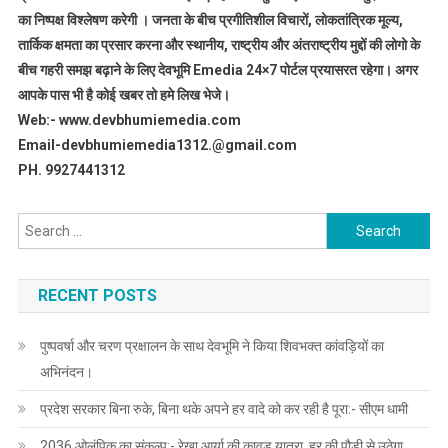
का निष्पक्ष विश्लेषण करेगी । जनता के बीच प्रगीतिशील विचारों, लोकतांत्रिक मूल्य,
तार्किक क्षमता का प्रसार करना और स्थानीय, राष्ट्रीय और अंतराष्ट्रीय मुद्दों की लोगो के
बीच गहरी समझ बढ़ाने के लिए देवभूमि Emedia 24×7 पोर्टल प्रयासरत रहेगा। अगर
आपके पास भी है कोई खबर तो हमे लिख भेजे।
Web:- www.devbhumiemedia.com
Email-devbhumiemedia1312.@gmail.com
PH. 9927441312
Search
for:
RECENT POSTS
पुष्पवर्षा और चरण प्रक्षालन के साथ देवभूमि ने किया शिवभक्त कांवड़ियों का
अभिनंदन।
प्रदेश सरकार बिना रुके, बिना थके अपने हर वादे को कर रही है पूरा:- सीएम धामी
2036 ओलंपिक का संकल्प:- रेखा आर्या की कावड़ यात्रा, हर की पौड़ी से उठेगा