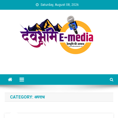
Skip
Saturday, August 08, 2026
to
content
Dev Bhumi E-Media
CATEGORY:
अपराध