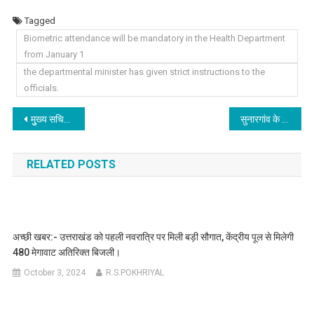
Tagged
Biometric attendance will be mandatory in the Health Department
from January 1
the departmental minister has given strict instructions to the
officials.
Post
मुुख्य सचिव ने भूमि अभिलेखों के डिजीटलीकरण के सम्बन्ध में NIC, ITDA एवं राजस्व विभाग के उच्चाधिकारियों के साथ की बैठक।
सुनारगांव के प्रवासी उत्तराखंडी देव रतूड़ी की अनूठी पहल, सुनारगांव में रोजगार एवं सेवा शिविर का किया आयोजन।
navigation
RELATED POSTS
अच्छी खबर:- उत्तराखंड को पहली नवरात्रि पर मिली बड़ी सौगात, केंद्रीय पूल से मिलेगी
480 मेगावाट अतिरिक्त बिजली।
October 3, 2024
R.S.POKHRIYAL