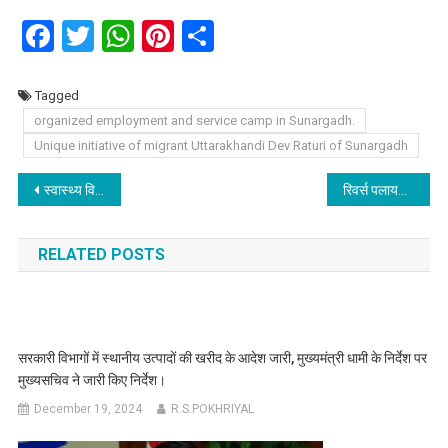
Facebook
Twitter
WhatsApp
Pinterest
Share
Tagged
organized employment and service camp in Sunargadh.
Unique initiative of migrant Uttarakhandi Dev Raturi of Sunargadh
Post
स्वास्थ्य विभाग में 1 जनवरी से अनिवार्य होगी बायोमेट्रिक उपस्थिति, विभागीय मंत्री ने अधिकारियों को दिये सख्त निर्देश।
रिवर्स पलायन को बढ़ावा देने के लिए प्रवासी पंचायतों का राज्यभर में आयोजन किया जाए- मुख्यमंत्री
navigation
RELATED POSTS
सरकारी विभागों में स्थानीय उत्पादों की खरीद के आदेश जारी, मुख्यमंत्री धामी के निर्देश पर
मुख्यसचिव ने जारी किए निर्देश।
December 19, 2024
R.S.POKHRIYAL