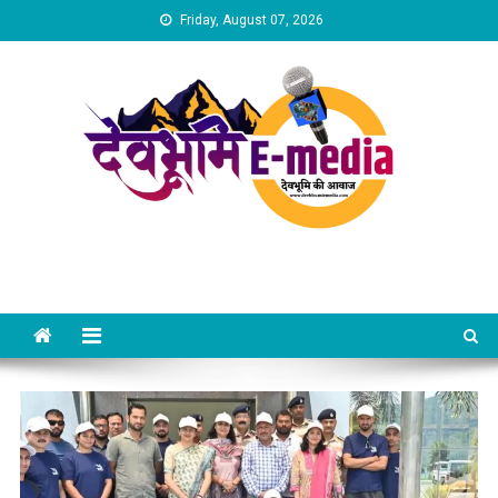
Skip
Friday, August 07, 2026
to
content
Dev Bhumi E-Media