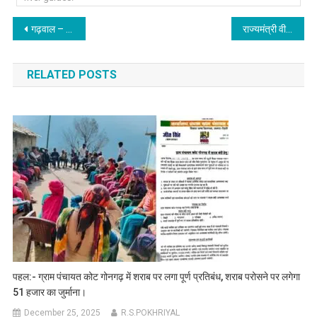
Post
गढ़वाल – कुमाऊं को जोड़ने वाले बहुप्रतीक्षित सिंगटाली पुल पर जल्द शुरु होगा काम, 57 करोड़ रुपए स्वीकृत ।
राज्यमंत्री वीरेंद्र दत्त सेमवाल ने की हरियाणा CM से मुलाकात, साहिल के हत्यारों की शीघ्र गिरफ्तारी व पीड़ित परिवार को मुआवजे की मांग।
navigation
RELATED POSTS
पहल:- ग्राम पंचायत कोट गोनगढ़ में शराब पर लगा पूर्ण प्रतिबंध, शराब परोसने पर लगेगा
51 हजार का जुर्माना।
December 25, 2025
R.S.POKHRIYAL