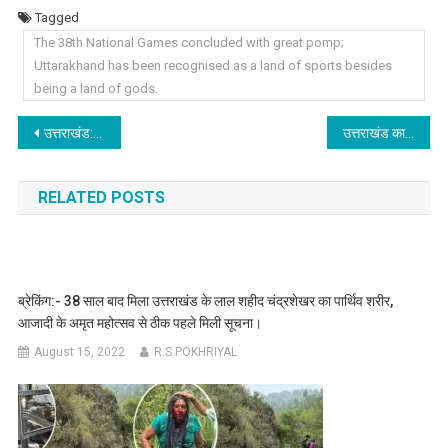
Tagged
The 38th National Games concluded with great pomp;
Uttarakhand has been recognised as a land of sports besides
being a land of gods.
Post
उत्तराखंड:- स्वास्थ्य विभाग में हुए तबादले, कई जिलों के बदले गए सीएमओ-सीएमएस ।
उत्तराखंड का 103 पदक जीतना ऐतिहासिक, हमारे खिलाड़ियों ने देवभूमि को खेल भूमि बना दिया : रेखा आर्या
navigation
RELATED POSTS
ब्रेकिंग:- 38 साल बाद मिला उत्तराखंड के लाल शहीद चंद्रशेखर का पार्थिव शरीर,
आजादी के अमृत महोत्सव से ठीक पहले मिली सूचना।
August 15, 2022
R.S.POKHRIYAL