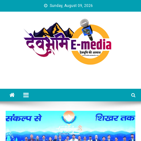
Skip
Sunday, August 09, 2026
to
content
Dev Bhumi E-Media