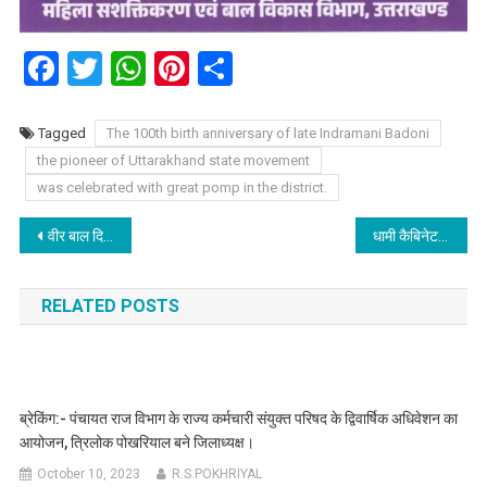
Facebook
Twitter
WhatsApp
Pinterest
Share
Tagged
The 100th birth anniversary of late Indramani Badoni
the pioneer of Uttarakhand state movement
was celebrated with great pomp in the district.
Post
वीर बाल दिवस के उपलक्ष में आयोजित कार्यक्रम में होनहार बच्चे सम्मानित।
धामी कैबिनेट द्वारा लिए गए महत्वपूर्ण निर्णय, पढ़िए एक क्लिक में।
navigation
RELATED POSTS
ब्रेकिंग:- पंचायत राज विभाग के राज्य कर्मचारी संयुक्त परिषद के द्विवार्षिक अधिवेशन का
आयोजन, त्रिलोक पोखरियाल बने जिलाध्यक्ष।
October 10, 2023
R.S.POKHRIYAL