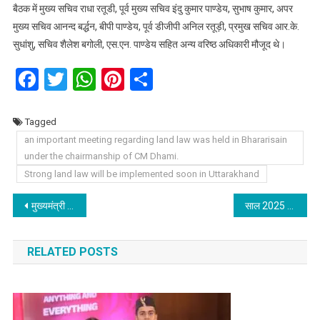
बैठक में मुख्य सचिव राधा रतूडी, पूर्व मुख्य सचिव इंदु कुमार पाण्डेय, सुभाष कुमार, अपर
मुख्य सचिव आनन्द बर्द्धन, बीपी पाण्डेय, पूर्व डीजीपी अनिल रतूड़ी, प्रमुख सचिव आर.के.
सुधांशु, सचिव शैलेश बगोली, एस.एन. पाण्डेय सहित अन्य वरिष्ठ अधिकारी मौजूद थे।
Facebook
Twitter
WhatsApp
Pinterest
Share
Tagged
an important meeting regarding land law was held in Bhararisain
under the chairmanship of CM Dhami.
Strong land law will be implemented soon in Uttarakhand
Post
मुख्यमंत्री पुष्कर सिंह धामी ने किए बद्री विशाल के दर्शन, बद्री नारायण की पूजा अर्चना कर देश प्रदेश की सुख समृद्धि कामना की।
साल 2025 तक डेढ़ लाख महिलाएं बनेगी लखपति दीदी: मुख्यमंत्री
navigation
RELATED POSTS