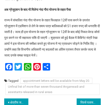
अब ग्रेजुएशन के बाद भी मिलेगा नंदा गौरा योजना के तहत पैसा
राज्य में संचालित नंदा गौरा योजना के तहत फिलहाल 12वीं पास करने के उपरांत
ग्रेजुएशन में एडमिशन ले लेने के समय पात्र बालिकाओं को 51 हजार रुपए की धनराशि दी
जाती है। जल्द ही इस योजना के तहत ग्रेजुएशन या 12वीं के बाद कोई स्किल बेस्ड कोर्स
पूरा करने पर भी सहायता राशि दी जाएगी । शुक्रवार को हुई बैठक में कैबिनेट मंत्री रेखा
आर्या ने इस योजना की समीक्षा करते हुए योजना में नए प्रावधान जोड़ने के निर्देश दिए ।
उन्होंने कहा कि विभागीय अधिकारी नए बदलावों का अंतिम प्रारूप तैयार करके जल्द से
जल्द उनके समक्ष फाइल भेजें।
Facebook
Twitter
WhatsApp
Pinterest
Share
Tagged
appointment letters will be available from May 20.
Unfinal list of more than seven thousand Anganwadi and
assistants released in rural areas
Post
क्षेत्रीय जनप्रतिनिधियों एवं शासन-प्रशासन का प्रयास लाया रंग, विद्युत से अच्छादित हुआ सीमान्त गांव गंगी।
रिवर्स पलायन कर चुके लोगों को मिलेगा प्लेटफॉर्म, महिलाओं की भागीदारी से राज्य बनेगा श्रेष्ठ: मुख्यमंत्री