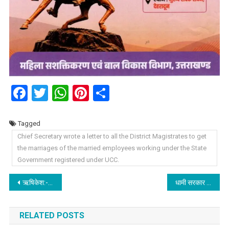
Facebook
Twitter
WhatsApp
Pinterest
Share
Tagged
Chief Secretary wrote a letter to all the District Magistrates to get
the marriages of the married employees working under the State
Government registered under UCC.
Post
ऋषिकेश:- नगर आयुक्त शैलेंद्र नेगी के निर्देशन में नगर क्षेत्र में चलाया गया सिंगल यूज प्लास्टिक/ पॉलीथिन एवं गंदगी के खिलाफ अभियान।
धामी सरकार ने राज्य बाल अधिकार संरक्षण आयोग और राज्य महिला आयोग के अध्यक्ष का बढ़ाया कार्यकाल, देखिये आदेश।
navigation
RELATED POSTS