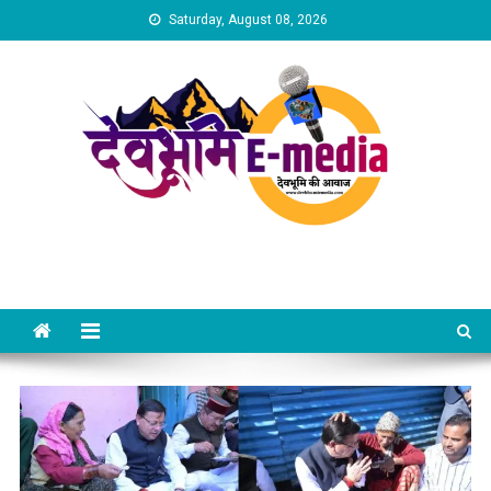
Skip
Saturday, August 08, 2026
to
content
Dev Bhumi E-Media