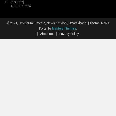
(no title)
August 7, 2026
© 2021, DevBhumiE-media, News Network, Uttarakhand.
|
Theme: News
Portal by
Mystery Themes
.
About us
Privacy Policy