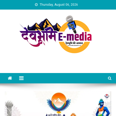
Skip
Thursday, August 06, 2026
to
content
Dev Bhumi E-Media