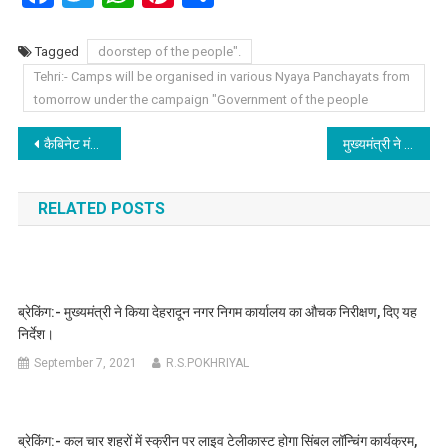
Tagged
doorstep of the people".
Tehri:- Camps will be organised in various Nyaya Panchayats from
tomorrow under the campaign "Government of the people
Post
कैबिनेट मंत्री ने किए वात्सल्य योजना के लाभार्थियों के खातों में तीन करोड़ नौ लाख की धनराशि ट्रांसफर।
मुख्यमंत्री ने विजय दिवस पर शहीद स्मारक में पुष्पचक्र अर्पित कर वीर बलिदानियों को दी श्रद्धांजलि।
navigation
RELATED POSTS
ब्रेकिंग:- मुख्यमंत्री ने किया देहरादून नगर निगम कार्यालय का औचक निरीक्षण, दिए यह
निर्देश।
September 7, 2021
R.S.POKHRIYAL
ब्रेकिंग:- कल चार शहरों में स्क्रीन पर लाइव टेलीकास्ट होगा सिंबल लॉन्चिंग कार्यक्रम,