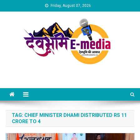
Skip
Friday, August 07, 2026
to
content
Dev Bhumi E-Media
TAG:
CHIEF MINISTER DHAMI DISTRIBUTED RS 11
CRORE TO 4