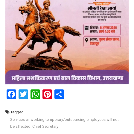
Facebook
Twitter
WhatsApp
Pinterest
Share
Tagged
Services of working temporary/outsourcing employees will not
be affected: Chief Secretary