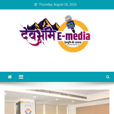
Skip
Thursday, August 06, 2026
to
content
Dev Bhumi E-Media