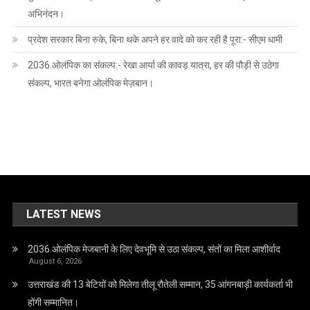
अभिनंदन।
प्रदेश सरकार बिना रुके, बिना थके अपने हर वादे को कर रही है पूरा:- सीएम धामी
2036 ओलंपिक का संकल्प:- रेखा आर्या की कावड़ यात्रा, हर की पौड़ी से उठेगा
संकल्प, भारत बनेगा ओलंपिक मेज़बान।
LATEST NEWS
2036 ओलंपिक मेजबानी के लिए देवभूमि से उठा संकल्प, संतों का मिला आशीर्वाद
August 6, 2026
उत्तराखंड की 13 बेटियों को मिलेगा तीलू रौतेली सम्मान, 35 आंगनबाड़ी कार्यकर्ता भी
होंगी सम्मानित।