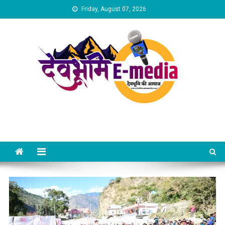
Skip
Friday, August 07, 2026
to
content
Dev Bhumi E-Media