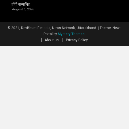
होंगी सम्मानित।
August 6, 2026
© 2021, DevBhumiE-media, News Network, Uttarakhand.
|
Theme: News
Portal by
Mystery Themes
.
About us
Privacy Policy