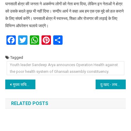
घनसाली क्षेत्र की जनता ने अकर्मण्य लोगों को नेता बना दिया, लेकिन इन नेताओं ने क्षेत्र
को उसके बदले कुछ भी नहीं दिया। सन्दीप आर्य ने कहा अब हम एक एक मुद्दे को हल कराने
के लिए संघर्ष करेंगे। घनसाली क्षेत्र में स्वास्थ्य, शिक्षा और रोजगार की लड़ाई के लिए
विभिन्न ऑपरेशन चलाये जाएंगे।
Facebook
Twitter
WhatsApp
Pinterest
Share
Tagged
Youth leader Sandeep Arya announces Operation Health against
the poor health system of Ghansali assembly constituency.
Post
मुख्य सचिव ने रजत जयंती कार्यक्रमों की रूपरेखा को लेकर की अधिकारियों के साथ बैठक।
दुःखद:- लचर स्वास्थ्य व्यवस्था की भेंट चढ़ी एक और बेटी, डिलीवरी के बाद रेफर होने पर मौत, पिलखी अस्पताल की स्वास्थ्य व्यवस्था पर फिर उठे सवाल।
navigation
RELATED POSTS