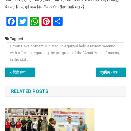
पेयजल निगम, एवं अन्य विभागीय अधिकारीगण उपस्थित रहे।
Facebook
Twitter
WhatsApp
Pinterest
Share
Tagged
Urban Development Minister Dr. Agarwal held a review meeting
with officials regarding the progress of the “Amrit Yojana” running
in the state.
Post
हिंदी कहानी लेखन में प्रिया प्रथम, रोजी द्वितीय और आकांक्षा तृतीय स्थान पर रहीं।
ब्रेकिंग:- उच्च शिक्षा में लम्बे समय से अनुपस्थित 04 असिस्टेंट प्रोफेसर बर्खास्त।
navigation
RELATED POSTS