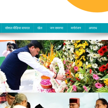
सोशल मीडिया वायरल
खेल
जन समस्या
मनोरंजन
अपराध