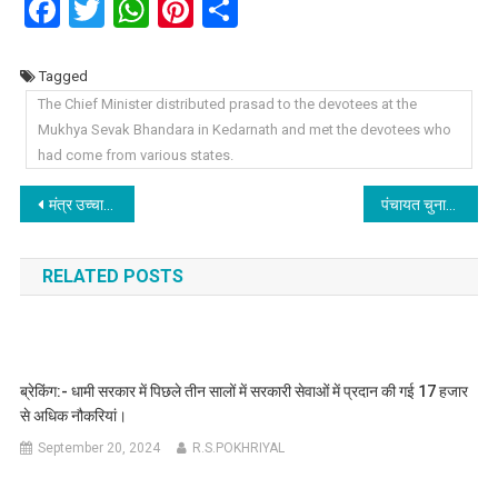
Facebook
Twitter
WhatsApp
Pinterest
Share
Tagged
The Chief Minister distributed prasad to the devotees at the
Mukhya Sevak Bhandara in Kedarnath and met the devotees who
had come from various states.
Post
मंत्र उच्चारण के बीच विधि-विधान से खुले ग्यारहवें ज्योर्तिलिंग श्री केदारनाथ धाम के कपाट, हर हर महादेव के उदघोष से प्रफुल्लित हुई बाबा केदार की नगरी।
पंचायत चुनाव:- दो से अधिक संतान वालों को मिलेगी राहत, पंचायती राज एक्ट में संशोधन को मंजूरी।
navigation
RELATED POSTS
ब्रेकिंग:- धामी सरकार में पिछले तीन सालों में सरकारी सेवाओं में प्रदान की गई 17 हजार
से अधिक नौकरियां।
September 20, 2024
R.S.POKHRIYAL