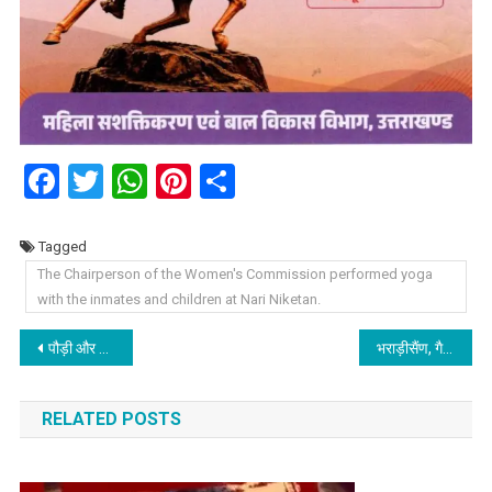
Facebook
Twitter
WhatsApp
Pinterest
Share
Tagged
The Chairperson of the Women's Commission performed yoga
with the inmates and children at Nari Niketan.
Post
पौड़ी और रुद्रप्रयाग जनपद की नवनियुक्त कार्यकत्रियों और सहायिकाओं को दिए नियुक्ति पत्र।
भराड़ीसैंण, गैरसैंण की मिट्टी ने जीता विदेशी मेहमानों का दिल, विदेशी मेहमानों ने सराहा उत्तराखंड की संस्कृति और सौंदर्य।
navigation
RELATED POSTS