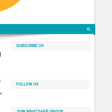
SUBSCRIBE US
।
े
FOLLOW US
ना
JOIN WHATSAPP GROUP