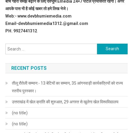
बीच गहरी समझ बढ़ाने के लिए देवभूमि Emedia 24×7 पोर्टल प्रयासरत रहेगा। अगर
आपके पास भी है कोई खबर तो हमे लिख भेजे।
Web:- www.devbhumiemedia.com
Email-devbhumiemedia1312.@gmail.com
PH. 9927441312
Search
for:
RECENT POSTS
तीलू रौतेली सम्मान:- 13 बेटियों का सम्मान, 35 आंगनवाड़ी कार्यकत्रियों को राज्य
स्तरीय पुरस्कार।
उत्तराखंड में खेल क्रांति की शुरुआत, 29 अगस्त से खुलेगा खेल विश्वविद्यालय
(no title)
(no title)