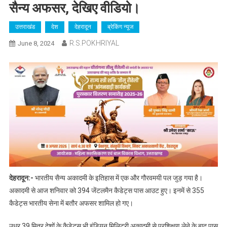
सैन्य अफसर, देखिए वीडियो।
उत्तराखंड
देश
देहरादून
ब्रेकिंग न्यूज
R.S.POKHRIYAL
June 8, 2024
देहरादून:-
भारतीय सैन्य अकादमी के इतिहास में एक और गौरवमयी पल जुड़ गया है।
अकादमी से आज शनिवार को 394 जेंटलमैन कैडेट्स पास आउट हुए। इनमें से 355
कैडेट्स भारतीय सेना में बतौर अफसर शामिल हो गए।
उधर 39 मित्र देशों के कैडेट्स भी इंडियन मिलिट्री अकादमी से प्रशिक्षण लेने के बाद पास