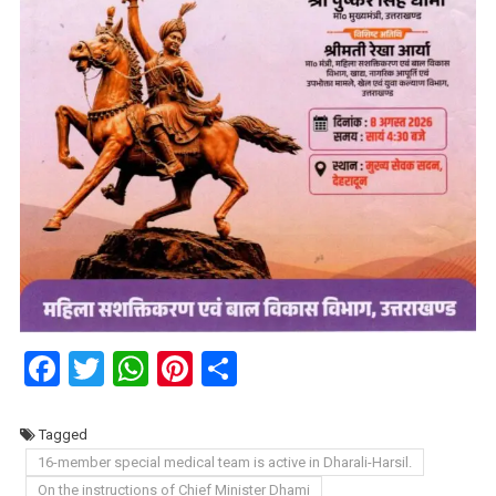
Facebook
Twitter
WhatsApp
Pinterest
Share
Tagged
16-member special medical team is active in Dharali-Harsil.
On the instructions of Chief Minister Dhami