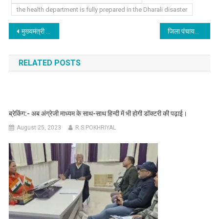
the health department is fully prepared in the Dharali disaster
Post
मुख्यमंत्री धामी ने किया पौड़ी जनपद के आपदाग्रस्त क्षेत्र सैंजी का किया स्थलीय निरीक्षण, आपदा प्रभावित ग्रामीणों से जाना उनका हालचाल।
जिला पंचायत अध्यक्ष और ब्लॉक प्रमुख चुनाव के लिए अधिसूचना जारी, 14 अगस्त को होगा मतदान।
navigation
RELATED POSTS
ब्रेकिंग:- अब अंग्रेजी माध्यम के साथ-साथ हिन्दी में भी होगी डॉक्टरी की पढ़ाई।
August 25, 2023
R.S.POKHRIYAL