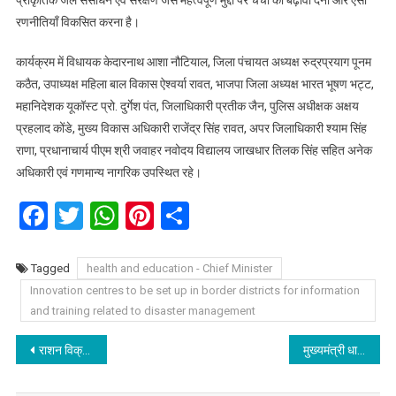
रणनीतियाँ विकसित करना है।
कार्यक्रम में विधायक केदारनाथ आशा नौटियाल, जिला पंचायत अध्यक्ष रुद्रप्रयाग पूनम
कठैत, उपाध्यक्ष महिला बाल विकास ऐश्वर्या रावत, भाजपा जिला अध्यक्ष भारत भूषण भट्ट,
महानिदेशक यूकॉस्ट प्रो. दुर्गेश पंत, जिलाधिकारी प्रतीक जैन, पुलिस अधीक्षक अक्षय
प्रहलाद कोंडे, मुख्य विकास अधिकारी राजेंद्र सिंह रावत, अपर जिलाधिकारी श्याम सिंह
राणा, प्रधानाचार्य पीएम श्री जवाहर नवोदय विद्यालय जाखधार तिलक सिंह सहित अनेक
अधिकारी एवं गणमान्य नागरिक उपस्थित रहे।
Facebook
Twitter
WhatsApp
Pinterest
Share
Tagged
health and education - Chief Minister
Innovation centres to be set up in border districts for information
and training related to disaster management
Post
राशन विक्रेताओं के लिए अच्छी खबर, लाभांश और भाड़े के भुगतान के लिए 27 करोड़ 93 लाख रुपये की धनराशि जारी।
मुख्यमंत्री धामी ने 09 मोबाइल मेडिकल यूनिट (एम्बुलेंस) को हरी झंडी दिखाकर किया रवाना।
navigation