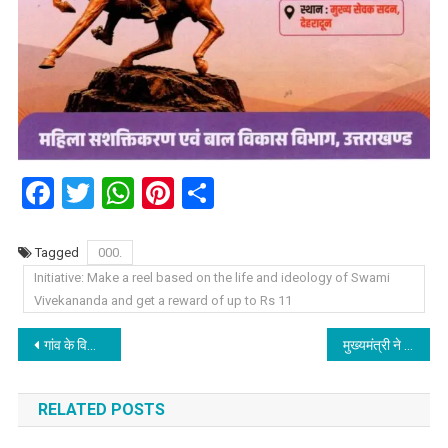
Facebook
Twitter
WhatsApp
Pinterest
Share
Tagged
000.
Initiative: Make a reel based on the life and ideology of Swami
Vivekananda and get a reward of up to Rs 11
Post
गांव के विकास में महत्वपूर्ण साबित होगा वीबी-जी राम जी अधिनियम: मुख्यमंत्री
मुख्यमंत्री ने की देहरादून जनपद के विकास कार्यों की समीक्षा, समन्वय और समयबद्धता पर दिया जोर।
navigation
RELATED POSTS