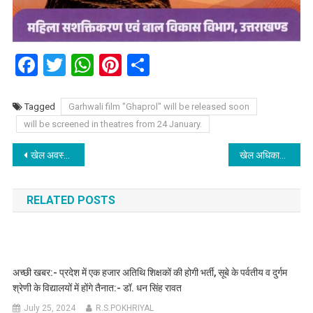
Facebook
Twitter
WhatsApp
Pinterest
Share
Tagged
Garhwali film "Ghaprol" will be released soon
will be screened in theatres from 24 January.
Post
खेल अवस्थापनाओं के संरक्षण के लिए जल्द तैयार की जाएगी नीति:- रेखा आर्या
खेल अधिकारियों ने मंत्री रेखा आर्या को ग्राउंड जीरो से की रिपोर्टिंग, खेल मंत्री ने सभी आयोजन स्थल वेन्यू मैनेजर्स को सौंपने के आदेश दिए।
navigation
RELATED POSTS
अच्छी खबर:- प्रदेश में एक हजार अतिथि शिक्षकों की होगी भर्ती, सूबे के पर्वतीय व दुर्गम
श्रेणी के विद्यालयों में होंगे तैनात:- डॉ. धन सिंह रावत
July 25, 2024
R.S.POKHRIYAL