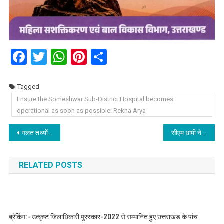
Facebook
Twitter
WhatsApp
Pinterest
Share
Tagged
Ensure the Someshwar Sub-District Hospital becomes
operational as soon as possible: Rekha Arya
Post
गलत तथ्यों के आधार पर भर्ती हुए प्राथमिक विद्यालयों के 80 शिक्षकों की सेवाएं होगी समाप्त।
सीएम धामी ने मुख्य सेवक सदन में आयोजित कार्यक्रम “बिल लाओ-इनाम पाओ” योजना के विजेताओं को वितरित किया पुरस्कार।
navigation
RELATED POSTS
ब्रेकिंग:- उत्कृष्ट जिलाधिकारी पुरस्कार-2022 से सम्मानित हुए उत्तराखंड के पांच