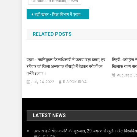
Uttrakhand breaking news
Post
बड़ी खबर:- शिक्षा विभाग में प्रशासनिक अधिकारियों के बम्पर प्रमोशन, देखिए लिस्ट।
navigation
RELATED POSTS
पहल:- नवनियुक्त जिलाधिकारी ने उठाया बड़ा कदम, हर
टिहरी:-कांग्रेस न
रविवार को जिला अस्पताल बौराड़ी में बैठकर मरीजों का
खिलाफ राज्य सर
करेंगे इलाज।
August 21,
July 24, 2022
R.S.POKHRIYAL
LATEST NEWS
उत्तराखंड में खेल क्रांति की शुरुआत, 29 अगस्त से खुलेगा खेल विश्वविद
August 7, 2026