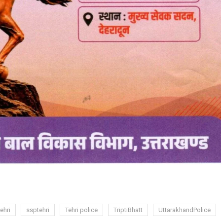
ehri
ssptehri
Tehri police
TriptiBhatt
UttarakhandPolice