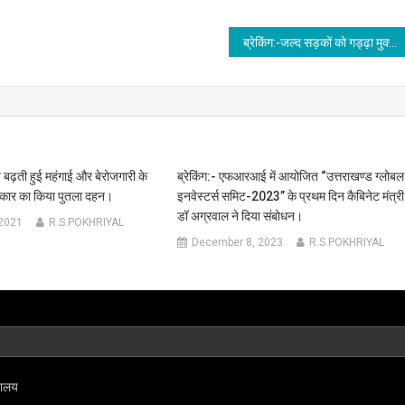
ब्रेकिंग:-जल्द सड़कों को गड्ढ़ा मुक्त करें लोक निर्माण विभाग,कार्यों में तेजी के साथ गुणवत्ता का रखें विशेष ध्यान-मुख्यमंत्री।
े बढ़ती हुई महंगाई और बेरोजगारी के
ब्रेकिंग:- एफआरआई में आयोजित “उत्तराखण्ड ग्लोबल
कार का किया पुतला दहन।
इनवेस्टर्स समिट-2023” के प्रथम दिन कैबिनेट मंत्री
डॉ अग्रवाल ने दिया संबोधन।
 2021
R.S.POKHRIYAL
December 8, 2023
R.S.POKHRIYAL
्यालय