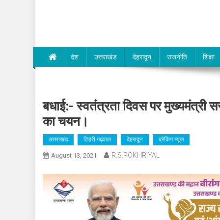
Dev Bhumi E-Media
देश
उत्तराखंड
देहरादून
राजनीति
शिक्षा
बधाई:- स्वतंत्रता दिवस पर मुख्यमंत्री 
का चयन।
उत्तराखंड
टिहरी गढ़वाल
देहरादून
ब्रेकिंग न्यूज
R.S.POKHRIYAL
August 13, 2021