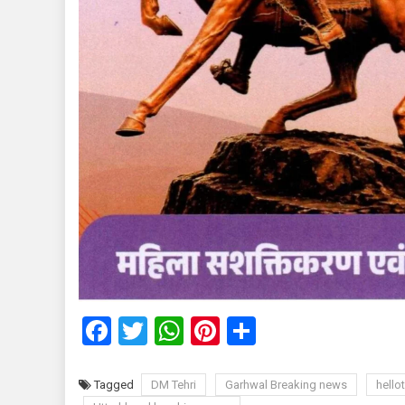
Facebook
Twitter
WhatsApp
Pinterest
Share
Tagged
DM Tehri
Garhwal Breaking news
hellot