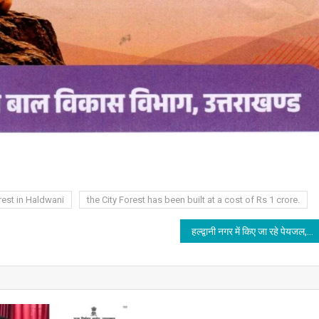
rest in Haldwani
the City Forest has been built at a cost of Rs 1 crore.
हल्द्वानी नगर में किए जा रहे पेयजल,सीवरेज एवं गैस पाईप लाईन के गतिमान कार्यों को यथाशीघ्र पूरा करें: सीएम