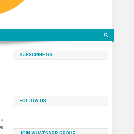
SUBSCRIBE US
FOLLOW US
रम
िक
JOIN WHATSAPP GROUP