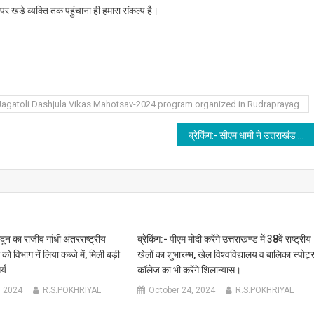
र पर खड़े व्यक्ति तक पहुंचाना ही हमारा संकल्प है।
e Jagatoli Dashjula Vikas Mahotsav-2024 program organized in Rudraprayag.
ब्रेकिंग:- सीएम धामी ने उत्तराखंड राज्य आपदा परिचालन केंद्र पहुँचकर राज्य के विभिन्न क्षेत्रों में हो रही बारिश की ली जानकारी, दिए आवश्यक निर्देश।
ून का राजीव गांधी अंतरराष्ट्रीय
ब्रेकिंग:- पीएम मोदी करेंगे उत्तराखण्ड में 38वें राष्ट्रीय
को विभाग नें लिया कब्जे में, मिली बड़ी
खेलों का शुभारम्भ, खेल विश्वविद्यालय व बालिका स्पोर्ट्
्य
कॉलेज का भी करेंगे शिलान्यास।
, 2024
R.S.POKHRIYAL
October 24, 2024
R.S.POKHRIYAL