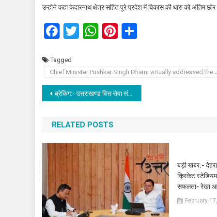
उन्होने कहा केदारनाथ क्षेत्र सहित पूरे प्रदेश में विकास की धारा को अंतिम छो
Facebook
Twitter
WhatsApp
Pinterest
Share
Tagged
Chief Minister Pushkar Singh Dhami virtually addressed th
Post
ब्रेकिंग:- उत्तराखण्ड वित्त सेवा संघ का 10वाँ वार्षिक अधिवेशन में गठित हुई नई कार्यकारिणी।
navigation
RELATED POSTS
बड़ी खबर:- देहराद
क्रिकेट स्टेडियम 
सफलता- रेखा आर
February 17