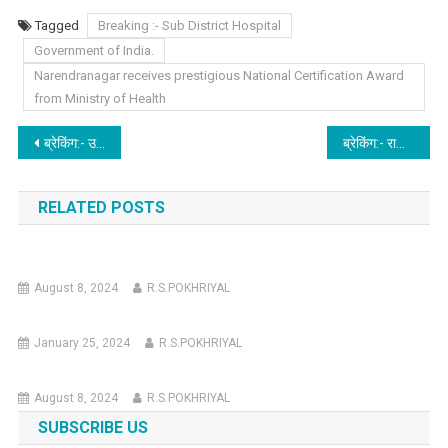
Tagged
Breaking :- Sub District Hospital
Government of India.
Narendranagar receives prestigious National Certification Award
from Ministry of Health
Post
ब्रेकिंग:- उत्तराखण्ड की बेटियां जल्द ही ऋषिकेश में गंगा नदी पर पर्यटकों को राफ्टिंग कराती आएंगी नजर, सरकार ने दी बेटियों को ट्रैनिंग।
ब्रेकिंग:- राजस्व निरीक्षक रिश्वत लेता हुआ गिरफ्तार, देहरादून विजिलेंस की टीम ने की कार्रवाई, अब खंगालेगी भ्रष्टाचार की कुंडली।
navigation
RELATED POSTS
August 8, 2024
R.S.POKHRIYAL
January 25, 2024
R.S.POKHRIYAL
August 8, 2024
R.S.POKHRIYAL
SUBSCRIBE US