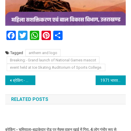
Facebook
Twitter
WhatsApp
Pinterest
Share
Tagged
anthem and logo
Breaking:- Grand launch of National Games mascot
event held at Ice Skating Auditorium of Sports College.
Post
ब्रेकिंग:- कल चार शहरों में स्क्रीन पर लाइव टेलीकास्ट होगा सिंबल लॉन्चिंग कार्यक्रम, जारी होने हैं राष्ट्रीय खेलों के पाँच प्रतीक।
1971 भारत- पाकिस्तान युद्ध, विजय दिवस समारोह में सीएम पुष्कर सिंह धामी ने दी शहीदों को श्रद्धांजलि।
navigation
RELATED POSTS
ब्रेकिंग:- चमियाला-बूढ़ाकेदार रोड़ पर मैक्स वाहन खाई में गिरा, 4 लोग गंभीर रूप से