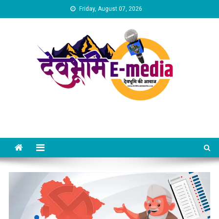
Skip
Friday, August 07, 2026
to
content
Dev Bhumi E-Media