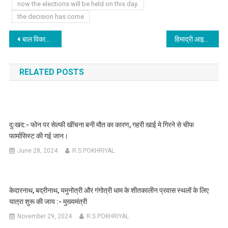
now the elections will be held on this day.
the decision has come
Post
बाल विकास मंत्री रेखा आर्या ने हल्द्वानी में तीन आंगनबाड़ी केंद्रों के नवनिर्मित भवनों का किया लोकार्पण।
हिमाद्री आइस रिंक में खेल मंत्री ने 20वी नेशनल चैंपियनशिप का किया शुभारंभ, देश भर से 19 राज्यों की टीम हो रही शामिल।
navigation
RELATED POSTS
दुःखद:- फोन पर सेल्फी खींचना बनी मौत का कारण, गहरी खाई मे गिरने से चीफ
फार्मासिस्ट की गई जान।
June 28, 2024
R.S.POKHRIYAL
केदारनाथ, बद्रीनाथ, यमुनोत्री और गंगोत्री धाम के शीतकालीन प्रवास स्थलों के लिए
यात्रा शुरू की जाय :- मुख्यमंत्री
November 29, 2024
R.S.POKHRIYAL