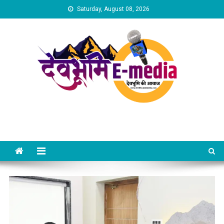
Skip
Saturday, August 08, 2026
to
content
Dev Bhumi E-Media