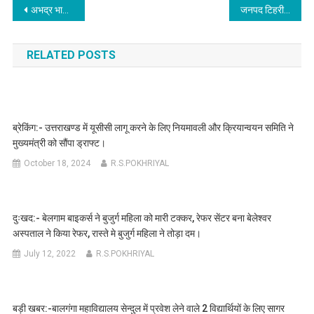
Post
अभद्र भाषा और गाली-गलौच की ऑडियो वायरल होने पर ग्राम पंचायत विकास अधिकारी निलंबित।
जनपद टिहरी में 5, 6 एवं 7 अक्टूबर को भारी वर्षा की चेतावनी।
navigation
RELATED POSTS
ब्रेकिंग:- उत्तराखण्ड में यूसीसी लागू करने के लिए नियमावली और क्रियान्वयन समिति ने
मुख्यमंत्री को सौंपा ड्राफ्ट।
October 18, 2024
R.S.POKHRIYAL
दुःखद:- बेलगाम बाइकर्स ने बुजुर्ग महिला को मारी टक्कर, रेफर सेंटर बना बेलेश्वर
अस्पताल ने किया रेफर, रास्ते मे बुजुर्ग महिला ने तोड़ा दम।
July 12, 2022
R.S.POKHRIYAL
बड़ी खबर:-बालगंगा महाविद्यालय सेन्दुल में प्रवेश लेने वाले 2 विद्यार्थियों के लिए सागर