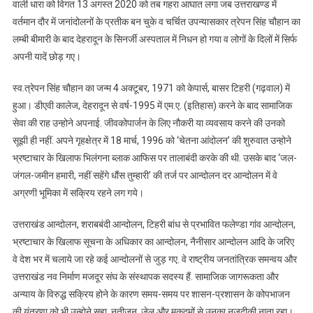
वाली धारा को विगत 13 अगस्त 2020 को तब गहरा आघात लगा जब उत्तराखण्ड में
वर्तमान दौर में जनांदोलनों के प्रतीक बन चुके व चर्चित उपन्यासकार त्रेपन सिंह चौहान का
लम्बी बीमारी के बाद देहरादून के सिनर्जी अस्पताल में निधन हो गया व लोगों के दिलों में सिर्फ
अपनी यादें छोड़ गए।
स्व.त्रेपन सिंह चौहान का जन्म 4 अक्टूबर, 1971 को केपार्स, बासर टिहरी (गढ़वाल) में
हुआ। डीएवी कालेज, देहरादून से वर्ष-1995 में एम.ए. (इतिहास) करने के बाद सामाजिक
सेवा की राह उन्होने अपनाई. जीवकोपार्जन के लिए नौकरी या व्यवसाय करने की उनको
सूझी ही नहीं. अपने गृहक्षेत्र में 18 मार्च, 1996 को ‘चेतना आंदोलन’ की शुरुवात उन्होने
भ्रष्टाचार के खिलाफ भिलंगना ब्लाक आफिस पर तालाबंदी करके की थी. उसके बाद ‘जल-
जंगल-जमीन हमारी, नहीं सहेंगे धौंस तुम्हारी’ की तर्ज पर आन्दोलन दर आन्दोलन में वे
अग्रणी भूमिका में सक्रिय रहने लग गये।
उत्तराखंड आन्दोलन, शराबबंदी आन्दोलन, टिहरी बांध से प्रभावित फलेण्डा गांव आन्दोलन,
भ्रष्टाचार के खिलाफ सूचना के अधिकार का आन्दोलन, नैनीसार आन्दोलन आदि के जरिए
वे देश भर में चलाये जा रहे कई आन्दोलनों से जुड़ गए. वे राष्ट्रीय जनतांत्रिक समन्वय और
उत्तराखंड नव निर्माण मजदूर संघ के संस्थापक सदस्य हैं. सामाजिक जागरूकता और
अन्याय के विरुद्ध सक्रिय होने के कारण समय-समय पर शासन-प्रशासन के कोपभाजन
की यंत्रणा को भी उन्होने सहा. नतीजन, जेल और मुकदमों से उनका नजदीकी नाता रहा।