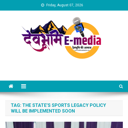
Skip
Friday, August 07, 2026
to
content
Dev Bhumi E-Media
TAG:
THE STATE’S SPORTS LEGACY POLICY
WILL BE IMPLEMENTED SOON