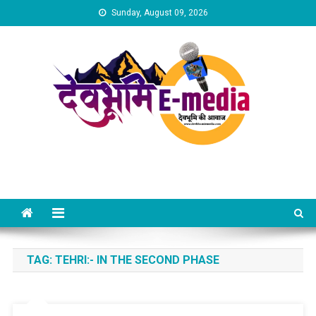
Skip
Sunday, August 09, 2026
to
content
Dev Bhumi E-Media
TAG:
TEHRI:- IN THE SECOND PHASE