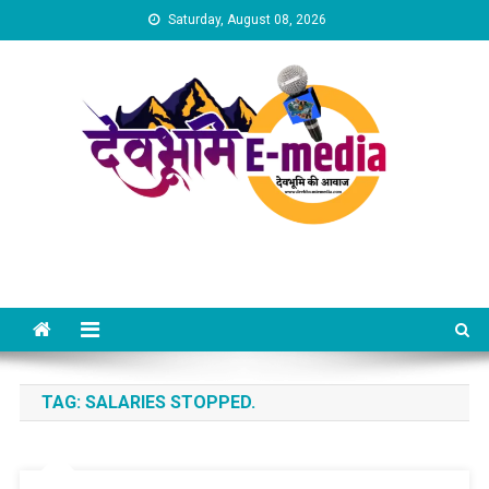
Skip
Saturday, August 08, 2026
to
content
Dev Bhumi E-Media
TAG:
SALARIES STOPPED.