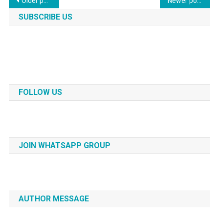
Posts
Older posts
Newer posts
navigation
SUBSCRIBE US
FOLLOW US
JOIN WHATSAPP GROUP
AUTHOR MESSAGE