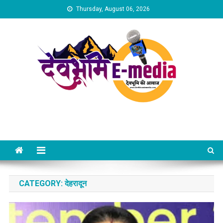
Skip
Thursday, August 06, 2026
to
content
Dev Bhumi E-Media
CATEGORY:
देहरादून